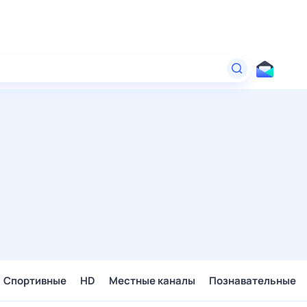
Спортивные
HD
Местные каналы
Познавательные