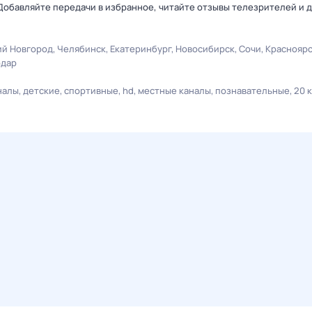
Добавляйте передачи в избранное, читайте отзывы телезрителей и 
й Новгород
Челябинск
Екатеринбург
Новосибирск
Сочи
Краснояр
одар
налы
детские
спортивные
hd
местные каналы
познавательные
20 