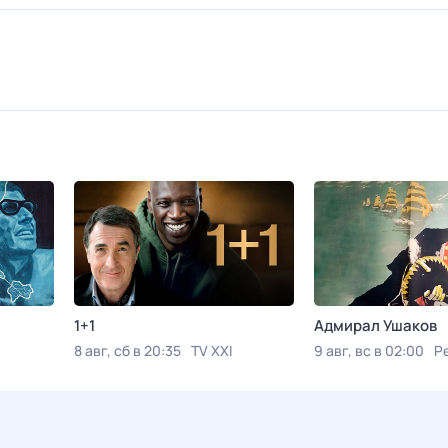
1+1
Адмирал Ушаков
8 авг, сб в 20:35
TV XXI
9 авг, вс в 02:00
Р