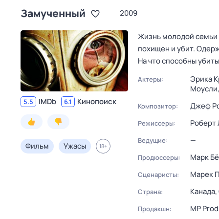
Замученный
2009
Жизнь молодой семьи 
похищен и убит. Одер
На что способны убит
Эрика К
Актеры:
Моусли
IMDb
Кинопоиск
5.5
6.1
Джеф Р
Композитор:
Роберт
Режиссеры:
—
Ведущие:
Фильм
Ужасы
18
+
Марк Бё
Продюссеры:
Марек 
Сценаристы:
Канада,
Страна:
MP Prod
Продакшн: