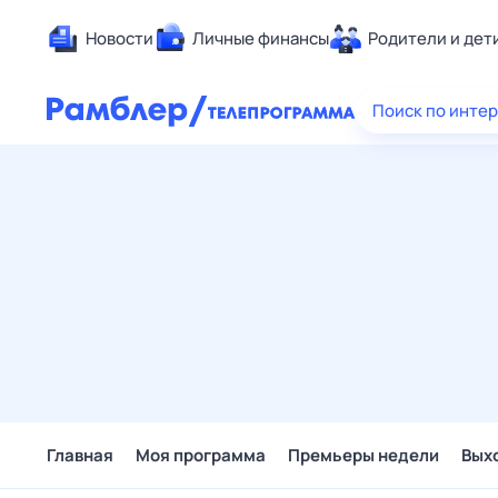
Новости
Личные финансы
Родители и дет
Здоровье
Поиск по инте
Развлечен
Дом и уют
Спорт
Карьера
Авто
Технологи
Жизненные
Сберегаем
Гороскопы
Главная
Моя программа
Премьеры недели
Вых