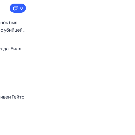
0
енок был
 с убийцей…
хада,
Билл
ивен Гейтс