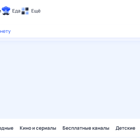
и
Еда
Ещё
Почта
рнету
ия и отдых
Поиск
Погода
ТВ-программа
и и тренды
 ситуации
 вместе
Помощь
одные
Кино и сериалы
Бесплатные каналы
Детские