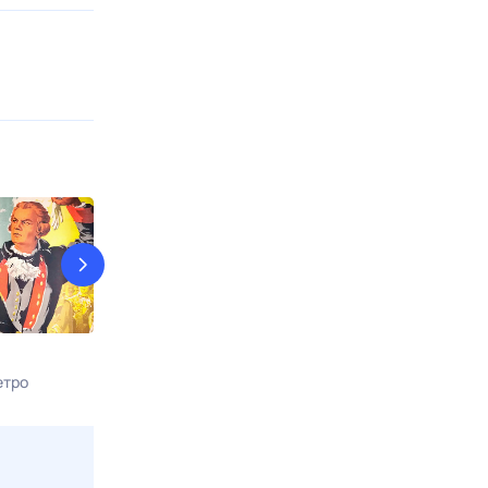
КостяНика. Время лета
9 рота
етро
9 авг, вс в 02:05
9 авг, вс в 17:0
Viju TV1000 русское