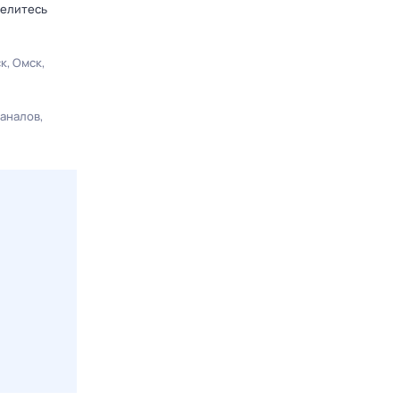
делитесь
ск
Омск
каналов