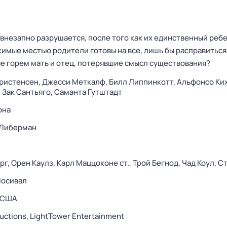
внезапно разрушается, после того как их единственный реб
жимые местью родители готовы на все, лишь бы расправиться
ые горем мать и отец, потерявшие смысл существования?
ристенсен,
Джесси Меткалф,
Билл Липпинкотт,
Альфонсо Ки
,
Зак Сантьяго,
Саманта Гутштадт
она
 Либерман
рг,
Орен Каулз,
Карл Маццоконе ст.,
Трой Бегнод,
Чад Коул,
Ст
Посивал
США
uctions,
LightTower Entertainment