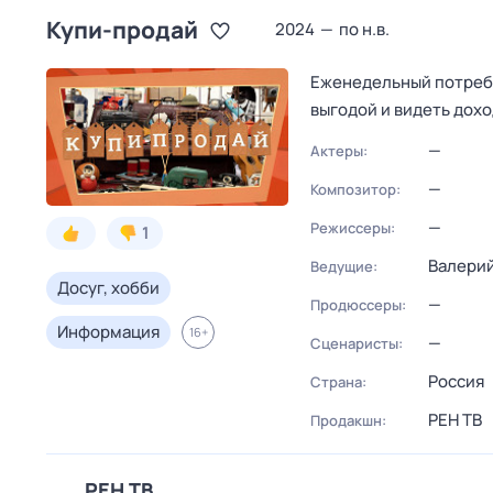
Купи-продай
2024
—
по н.в.
Еженедельный потреби
выгодой и видеть дохо
—
Актеры:
—
Композитор:
—
Режиссеры:
1
Валери
Ведущие:
Досуг, хобби
—
Продюссеры:
Информация
16
+
—
Сценаристы:
Россия
Страна:
РЕН ТВ
Продакшн:
РЕН ТВ