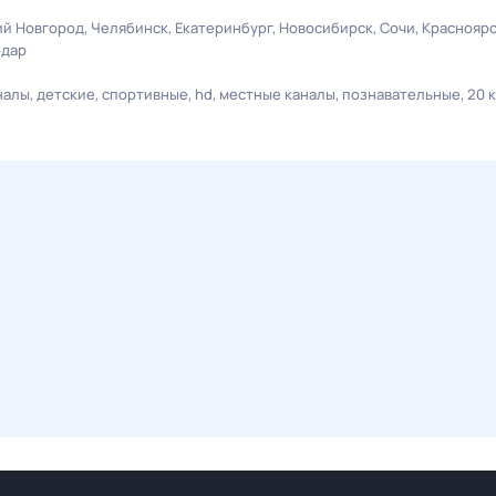
й Новгород
Челябинск
Екатеринбург
Новосибирск
Сочи
Краснояр
одар
налы
детские
спортивные
hd
местные каналы
познавательные
20 