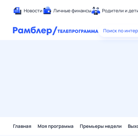
Новости
Личные финансы
Родители и дет
Здоровье
Поиск по инте
Развлечен
Дом и уют
Спорт
Карьера
Авто
Технологи
Жизненные
Сберегаем
Гороскопы
Главная
Моя программа
Премьеры недели
Вых