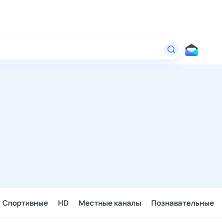
Спортивные
HD
Местные каналы
Познавательные