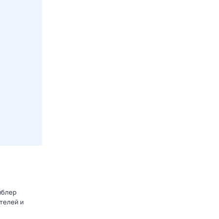
мблер
телей и