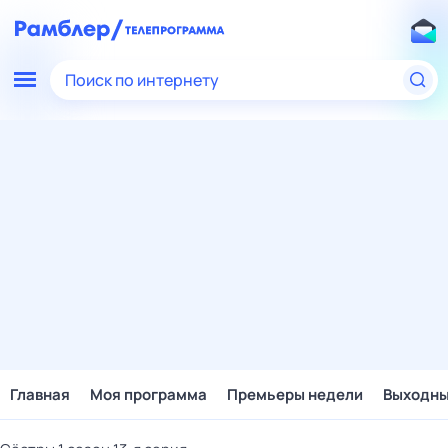
Поиск по интернету
Главная
Моя программа
Премьеры недели
Выходн