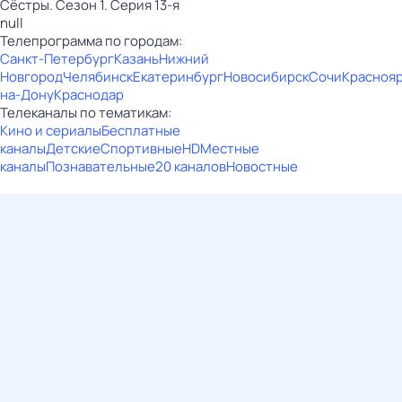
Сёстры. Сезон 1. Серия 13-я
null
Телепрограмма по городам:
Санкт-Петербург
Казань
Нижний
Новгород
Челябинск
Екатеринбург
Новосибирск
Сочи
Красноя
на-Дону
Краснодар
Телеканалы по тематикам:
Кино и сериалы
Бесплатные
каналы
Детские
Спортивные
HD
Местные
каналы
Познавательные
20 каналов
Новостные