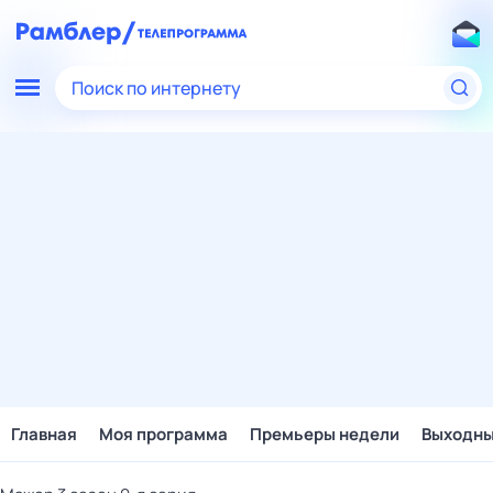
Поиск по интернету
Главная
Моя программа
Премьеры недели
Выходн