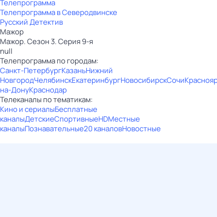
Телепрограмма
Телепрограмма в Северодвинске
Русский Детектив
Мажор
Мажор. Сезон 3. Серия 9-я
null
Телепрограмма по городам:
Санкт-Петербург
Казань
Нижний
Новгород
Челябинск
Екатеринбург
Новосибирск
Сочи
Красноя
на-Дону
Краснодар
Телеканалы по тематикам:
Кино и сериалы
Бесплатные
каналы
Детские
Спортивные
HD
Местные
каналы
Познавательные
20 каналов
Новостные