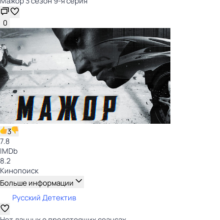
Мажор 3 сезон 9-я серия
0
3
7.8
IMDb
8.2
Кинопоиск
Больше информации
Русский Детектив
Нет данных о предстоящих сеансах