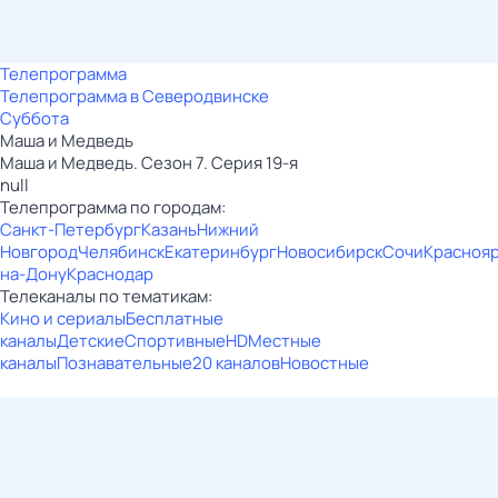
Телепрограмма
Телепрограмма в Северодвинске
Суббота
Маша и Медведь
Маша и Медведь. Сезон 7. Серия 19-я
null
Телепрограмма по городам:
Санкт-Петербург
Казань
Нижний
Новгород
Челябинск
Екатеринбург
Новосибирск
Сочи
Красноя
на-Дону
Краснодар
Телеканалы по тематикам:
Кино и сериалы
Бесплатные
каналы
Детские
Спортивные
HD
Местные
каналы
Познавательные
20 каналов
Новостные