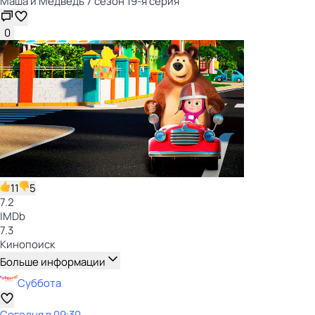
Маша и Медведь 7 сезон 19-я серия
0
11
5
7.2
IMDb
7.3
Кинопоиск
Больше информации
Суббота
Сегодня в 09:30