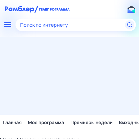
Поиск по интернету
Главная
Моя программа
Премьеры недели
Выходн