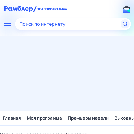
Поиск по интернету
Главная
Моя программа
Премьеры недели
Выходн