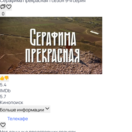
Серафима Прекрасная 1 сезон 9-я серия
0
5.4
IMDb
5.7
Кинопоиск
Больше информации
Телекафе
Нет данных о предстоящих сеансах