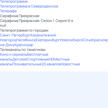
Телепрограмма
Телепрограмма в Северодвинске
Телекафе
Серафима Прекрасная
Серафима Прекрасная. Сезон 1. Серия 9-я
null
Телепрограмма по городам:
Санкт-Петербург
Казань
Нижний
Новгород
Челябинск
Екатеринбург
Новосибирск
Сочи
Красноя
на-Дону
Краснодар
Телеканалы по тематикам:
Кино и сериалы
Бесплатные
каналы
Детские
Спортивные
HD
Местные
каналы
Познавательные
20 каналов
Новостные