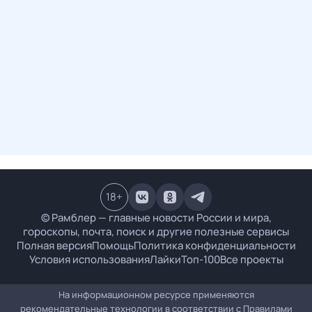
18
+
© Рамблер — главные новости России и мира,
гороскопы, почта, поиск и другие полезные сервисы
Полная версия
Помощь
Политика конфиденциальности
Условия использования
Лайки
Топ-100
Все проекты
На информационном ресурсе применяются
рекомендательные технологии в соответствии с
Правилами