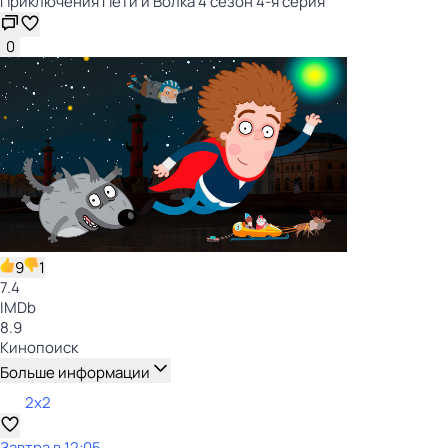
Приключения Пети и Волка 4 сезон 4-я серия
0
9
1
7.4
IMDb
8.9
Кинопоиск
Больше информации
2x2
Завтра в 12:05