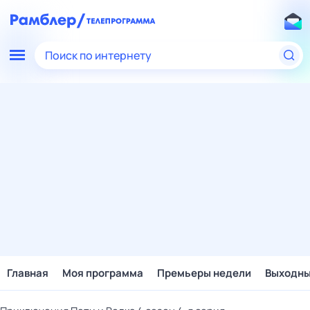
Поиск по интернету
Главная
Моя программа
Премьеры недели
Выходн