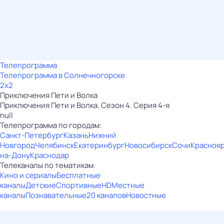
Телепрограмма
Телепрограмма в Солнечногорске
2x2
Приключения Пети и Волка
Приключения Пети и Волка. Сезон 4. Серия 4-я
null
Телепрограмма по городам:
Санкт-Петербург
Казань
Нижний
Новгород
Челябинск
Екатеринбург
Новосибирск
Сочи
Красноя
на-Дону
Краснодар
Телеканалы по тематикам:
Кино и сериалы
Бесплатные
каналы
Детские
Спортивные
HD
Местные
каналы
Познавательные
20 каналов
Новостные