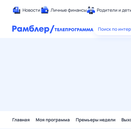
Новости
Личные финансы
Родители и дет
Здоровье
Поиск по инте
Развлечен
Дом и уют
Спорт
Карьера
Авто
Технологи
Жизненные
Сберегаем
Гороскопы
Главная
Моя программа
Премьеры недели
Вых