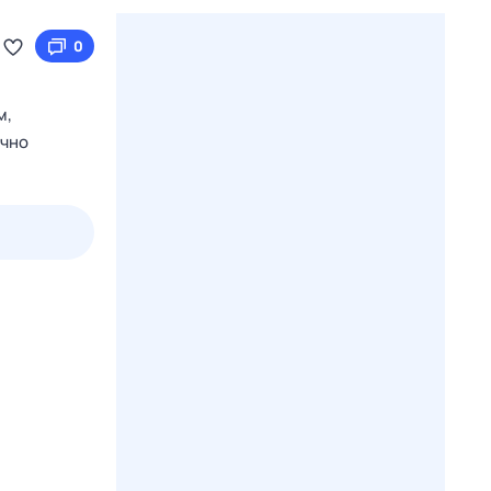
0
м,
очно
пт
1 авг,
сб
2 авг,
вс
3 авг,
пн
4 авг,
вт
Вчера
Сегод