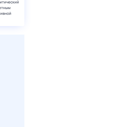
итический
етным
тивной