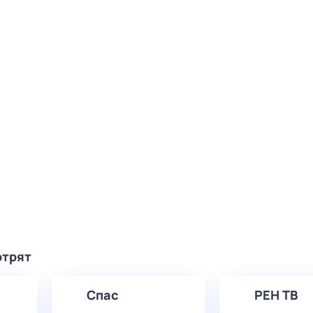
отрят
Спас
РЕН ТВ