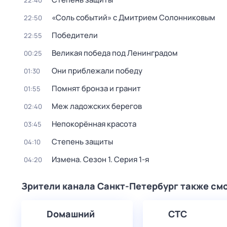
22:40
«Соль событий» с Дмитрием Солонниковым
22:50
Победители
22:55
Великая победа под Ленинградом
00:25
Они приблежали победу
01:30
Помнят бронза и гранит
01:55
Меж ладожских берегов
02:40
Непокорённая красота
03:45
Степень защиты
04:10
Измена
. Сезон 1
. Серия 1-я
04:20
Зрители канала Санкт-Петербург также см
Dомашний
СТС