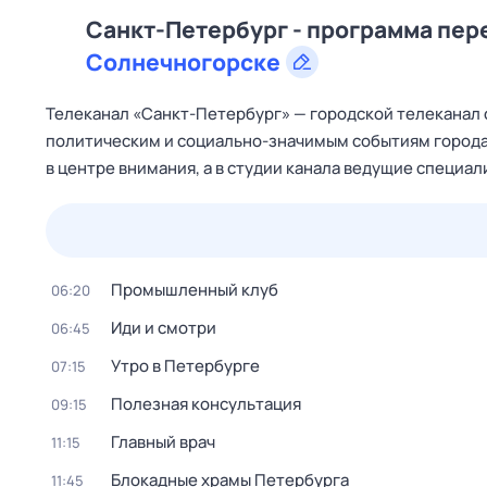
Санкт-Петербург - программа пере
Солнечногорске
Телеканал «Санкт‑Петербург» — городской телеканал 
политическим и социально‑значимым событиям города 
в центре внимания, а в студии канала ведущие специ
23 июл,
чт
24 июл,
пт
25 июл,
сб
26 июл,
вс
Промышленный клуб
06:20
Иди и смотри
06:45
Утро в Петербурге
07:15
Полезная консультация
09:15
Главный врач
11:15
Блокадные храмы Петербурга
11:45