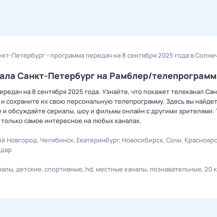
нкт-Петербург - программа передач на 8 сентября 2025 года в Солн
анала Санкт-Петербург на Рамблер/телепрограмм
редач на 8 сентября 2025 года. Узнайте, что покажет телеканал Сан
 и сохраните их свою персональную телепрограмму. Здесь вы найде
е и обсуждайте сериалы, шоу и фильмы онлайн с другими зрителями.
 только самое интересное на любых каналах.
й Новгород
Челябинск
Екатеринбург
Новосибирск
Сочи
Краснояр
одар
налы
детские
спортивные
hd
местные каналы
познавательные
20 