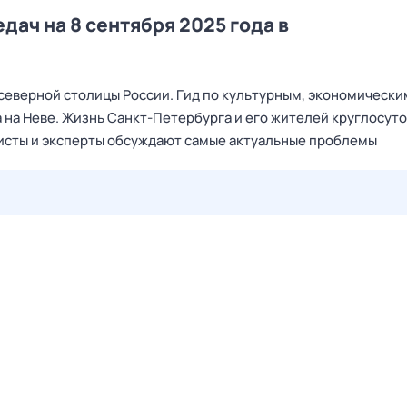
дач на 8 сентября 2025 года в
северной столицы России. Гид по культурным, экономически
на Неве. Жизнь Санкт‑Петербурга и его жителей круглосут
алисты и эксперты обсуждают самые актуальные проблемы
27 июл,
пн
28 июл,
вт
29 июл,
ср
30 июл,
чт
31 июл,