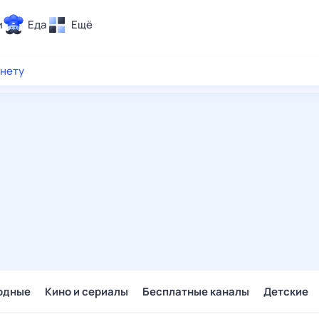
и
Еда
Ещё
Почта
рнету
ия и отдых
Поиск
Погода
ТВ-программа
и и тренды
 ситуации
 вместе
Помощь
одные
Кино и сериалы
Бесплатные каналы
Детские