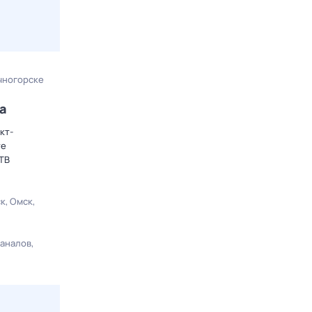
ечногорске
а
кт-
те
 ТВ
ск
Омск
каналов