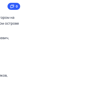
0
тором на
мом острове
евич,
ков,