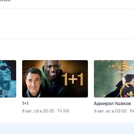
1+1
Адмирал Ушаков
8 авг, сб в 20:35
TV XXI
9 авг, вс в 02:00
Р