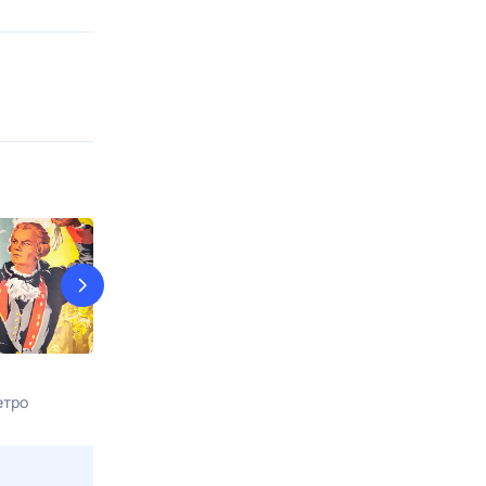
КостяНика. Время лета
9 рота
етро
9 авг, вс в 02:05
9 авг, вс в 17:0
Viju TV1000 русское