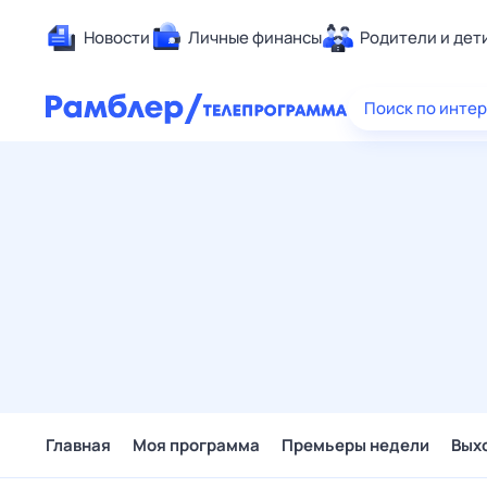
Новости
Личные финансы
Родители и дет
Здоровье
Поиск по инте
Развлечен
Дом и уют
Спорт
Карьера
Авто
Технологи
Жизненные
Сберегаем
Гороскопы
Главная
Моя программа
Премьеры недели
Вых