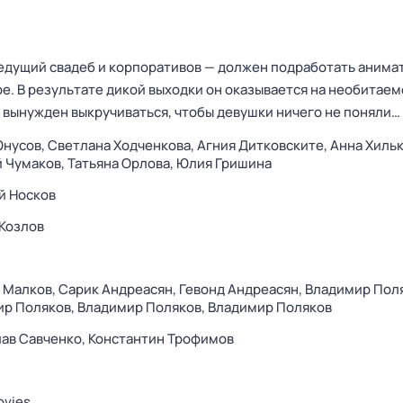
едущий свадеб и корпоративов — должен подработать анима
е. В результате дикой выходки он оказывается на необитае
и вынужден выкручиваться, чтобы девушки ничего не поняли…
Юнусов,
Светлана Ходченкова,
Агния Дитковските,
Анна Хильк
 Чумаков,
Татьяна Орлова,
Юлия Гришина
й Носков
Козлов
 Малков,
Сарик Андреасян,
Гевонд Андреасян,
Владимир Поля
ир Поляков,
Владимир Поляков,
Владимир Поляков
ав Савченко,
Константин Трофимов
ovies