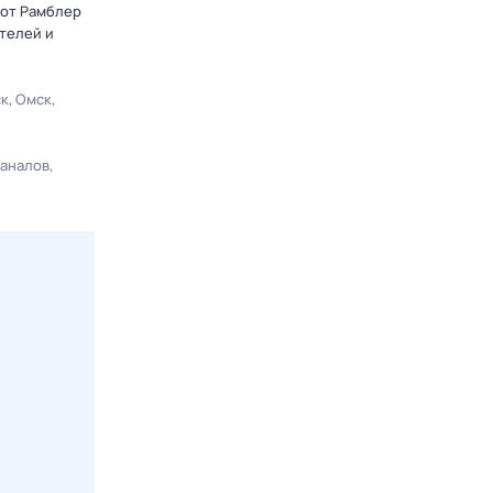
 от Рамблер
телей и
ск
Омск
каналов