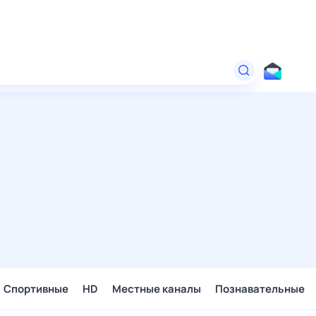
Спортивные
HD
Местные каналы
Познавательные