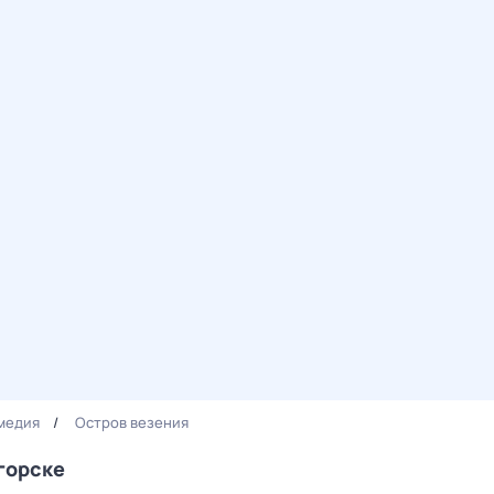
медия
Остров везения
горске