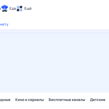
и
Еда
Ещё
Почта
рнету
ия и отдых
Поиск
Погода
ТВ-программа
и и тренды
 ситуации
 вместе
Помощь
одные
Кино и сериалы
Бесплатные каналы
Детские