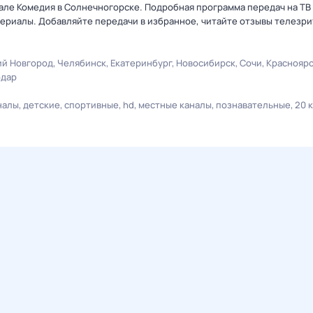
нале Комедия в Солнечногорске. Подробная программа передач на ТВ
ериалы. Добавляйте передачи в избранное, читайте отзывы телезри
й Новгород
Челябинск
Екатеринбург
Новосибирск
Сочи
Краснояр
одар
налы
детские
спортивные
hd
местные каналы
познавательные
20 