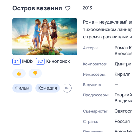
Остров везения
2013
Рома — неудачливый в
тихоокеанском лайнер
с тремя красавицами 
Роман 
Актеры:
Алексей
IMDb
Кинопоиск
3.1
3.7
Дмитри
Композитор:
Кирилл 
Режиссеры:
—
Ведущие:
Фильм
Комедия
16
+
Георгий
Продюссеры:
Владим
Святосл
Сценаристы:
Россия
Страна:
Enjoy M
Продакшн: