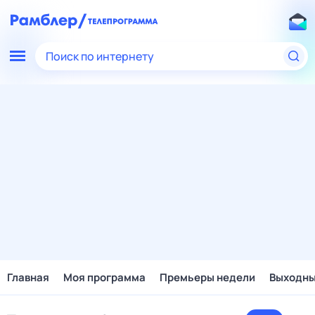
Поиск по интернету
Главная
Моя программа
Премьеры недели
Выходн