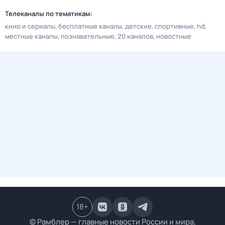
Телеканалы по тематикам:
кино и сериалы
бесплатные каналы
детские
спортивные
hd
местные каналы
познавательные
20 каналов
новостные
18
+
© Рамблер — главные новости России и мира,