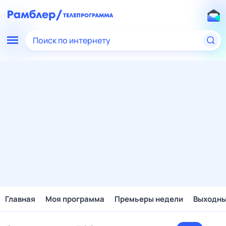
Поиск по интернету
Главная
Моя программа
Премьеры недели
Выходн