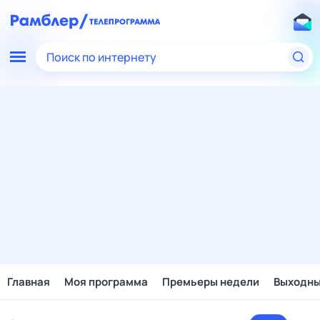
Поиск по интернету
Главная
Моя программа
Премьеры недели
Выходн