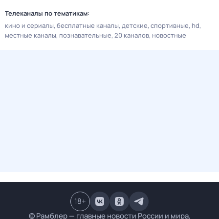
Телеканалы по тематикам:
кино и сериалы
бесплатные каналы
детские
спортивные
hd
местные каналы
познавательные
20 каналов
новостные
18
+
© Рамблер — главные новости России и мира,