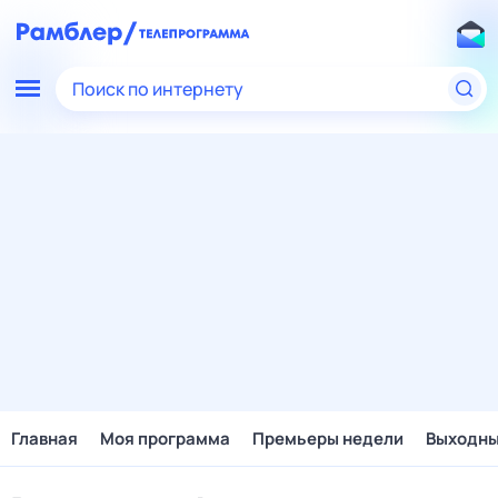
Поиск по интернету
Главная
Моя программа
Премьеры недели
Выходн