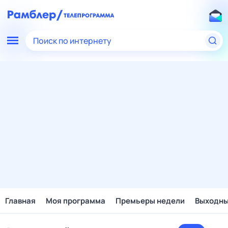
Поиск по интернету
Главная
Моя программа
Премьеры недели
Выходн