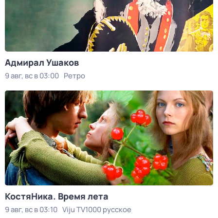
Адмирал Ушаков
9 авг, вс в 03:00
Ретро
КостяНика. Время лета
9 авг, вс в 03:10
Viju TV1000 русское