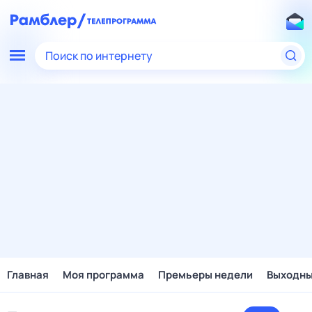
Поиск по интернету
Главная
Моя программа
Премьеры недели
Выходн