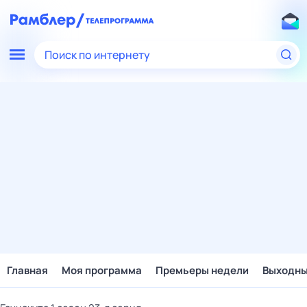
Поиск по интернету
Главная
Моя программа
Премьеры недели
Выходн