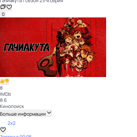
Гачиакута 1 сезон 23-я серия
0
8
IMDb
8.6
Кинопоиск
Больше информации
2x2
Завтра в 00:05