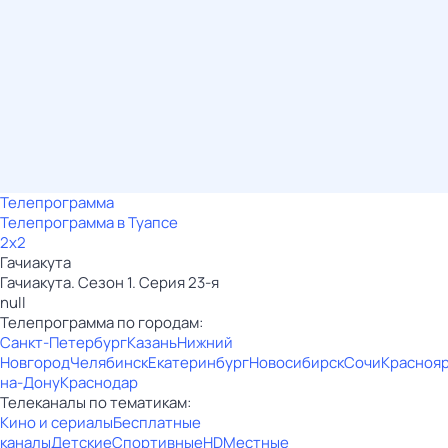
Телепрограмма
Телепрограмма в Туапсе
2x2
Гачиакута
Гачиакута. Сезон 1. Серия 23-я
null
Телепрограмма по городам:
Санкт-Петербург
Казань
Нижний
Новгород
Челябинск
Екатеринбург
Новосибирск
Сочи
Красноя
на-Дону
Краснодар
Телеканалы по тематикам:
Кино и сериалы
Бесплатные
каналы
Детские
Спортивные
HD
Местные