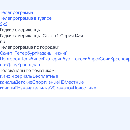
Телепрограмма
Телепрограмма в Туапсе
2x2
Гадкие американцы
Гадкие американцы. Сезон 1. Серия 14-я
null
Телепрограмма по городам:
Санкт-Петербург
Казань
Нижний
Новгород
Челябинск
Екатеринбург
Новосибирск
Сочи
Красноя
на-Дону
Краснодар
Телеканалы по тематикам:
Кино и сериалы
Бесплатные
каналы
Детские
Спортивные
HD
Местные
каналы
Познавательные
20 каналов
Новостные