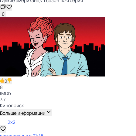
Гадкие американцы 1 сезон 14-я серия
0
2
8
IMDb
7.7
Кинопоиск
Больше информации
2x2
воскресенье
в
01:45