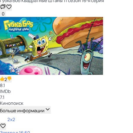
Губка Боб Квадратные Штаны 11 сезон 16-я серия
0
2
8.1
IMDb
7.1
Кинопоиск
Больше информации
2x2
Завтра в 16:50