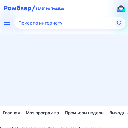
Поиск по интернету
Главная
Моя программа
Премьеры недели
Выходн