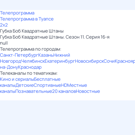
Телепрограмма
Телепрограмма в Туапсе
2x2
Губка Боб Квадратные Штаны
Губка Боб Квадратные Штаны. Сезон 11. Серия 16-я
null
Телепрограмма по городам:
Санкт-Петербург
Казань
Нижний
Новгород
Челябинск
Екатеринбург
Новосибирск
Сочи
Красноя
на-Дону
Краснодар
Телеканалы по тематикам:
Кино и сериалы
Бесплатные
каналы
Детские
Спортивные
HD
Местные
каналы
Познавательные
20 каналов
Новостные