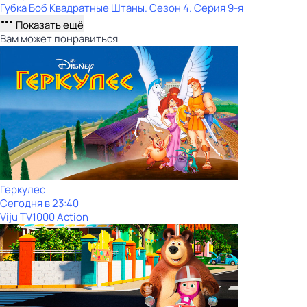
Губка Боб Квадратные Штаны
. Сезон 4
. Серия 9-я
Показать ещё
Вам может понравиться
Геркулес
Сегодня в 23:40
Viju TV1000 Action