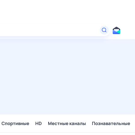
Спортивные
HD
Местные каналы
Познавательные