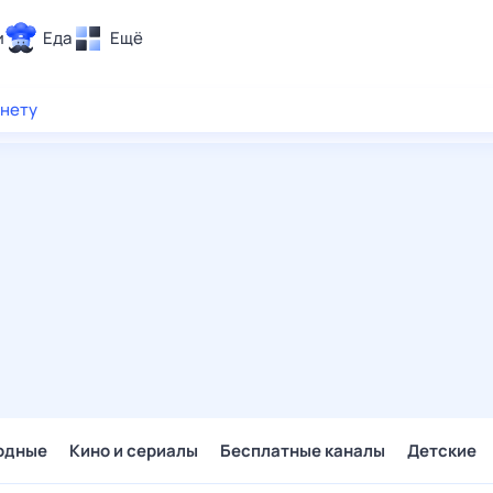
и
Еда
Ещё
Почта
рнету
ия и отдых
Поиск
Погода
ТВ-программа
и и тренды
 ситуации
 вместе
Помощь
одные
Кино и сериалы
Бесплатные каналы
Детские