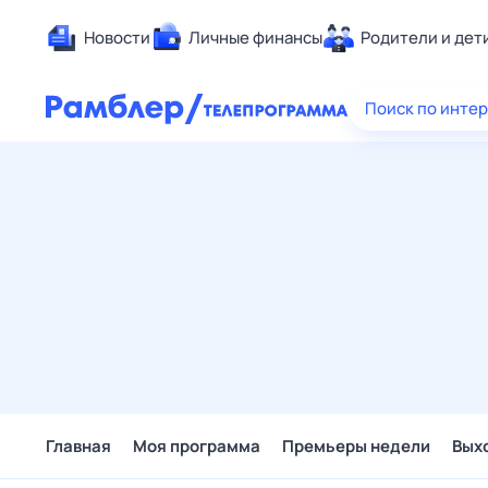
Новости
Личные финансы
Родители и дет
Здоровье
Поиск по инте
Развлечен
Дом и уют
Спорт
Карьера
Авто
Технологи
Жизненные
Сберегаем
Гороскопы
Главная
Моя программа
Премьеры недели
Вых