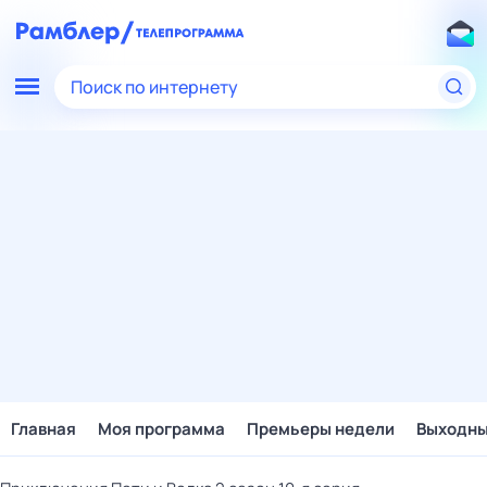
Поиск по интернету
Главная
Моя программа
Премьеры недели
Выходн