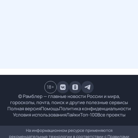
18
+
© Рамблер — главные новости России и мира,
гороскопы, почта, поиск и другие полезные сервисы
Полная версия
Помощь
Политика конфиденциальности
Условия использования
Лайки
Топ-100
Все проекты
На информационном ресурсе применяются
рекомендательные технологии в соответствии с
Правилами