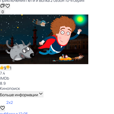
Приключения Пети и Волка 2 сезон 10-я серия
0
9
1
7.4
IMDb
8.9
Кинопоиск
Больше информации
2x2
суббота
в
12:05