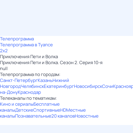
Телепрограмма
Телепрограмма в Туапсе
2x2
Приключения Пети и Волка
Приключения Пети и Волка. Сезон 2. Серия 10-я
null
Телепрограмма по городам:
Санкт-Петербург
Казань
Нижний
Новгород
Челябинск
Екатеринбург
Новосибирск
Сочи
Красноя
на-Дону
Краснодар
Телеканалы по тематикам:
Кино и сериалы
Бесплатные
каналы
Детские
Спортивные
HD
Местные
каналы
Познавательные
20 каналов
Новостные