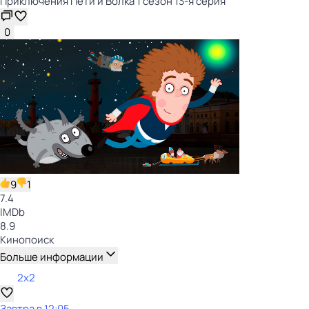
Приключения Пети и Волка 1 сезон 13-я серия
0
9
1
7.4
IMDb
8.9
Кинопоиск
Больше информации
2x2
Завтра в 12:05