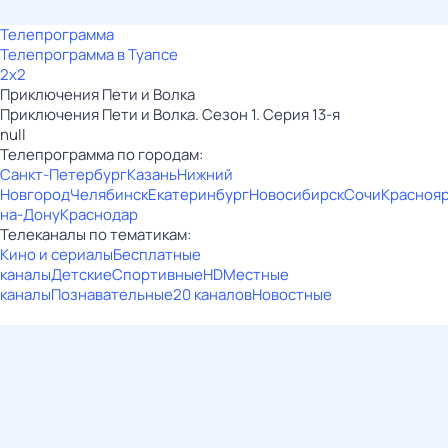
Телепрограмма
Телепрограмма в Туапсе
2x2
Приключения Пети и Волка
Приключения Пети и Волка. Сезон 1. Серия 13-я
null
Телепрограмма по городам:
Санкт-Петербург
Казань
Нижний
Новгород
Челябинск
Екатеринбург
Новосибирск
Сочи
Красноя
на-Дону
Краснодар
Телеканалы по тематикам:
Кино и сериалы
Бесплатные
каналы
Детские
Спортивные
HD
Местные
каналы
Познавательные
20 каналов
Новостные