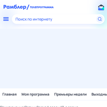
Поиск по интернету
Главная
Моя программа
Премьеры недели
Выходн