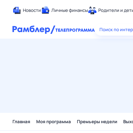
Новости
Личные финансы
Родители и дет
Здоровье
Поиск по инте
Развлечен
Дом и уют
Спорт
Карьера
Авто
Технологи
Жизненные
Сберегаем
Гороскопы
Главная
Моя программа
Премьеры недели
Вых