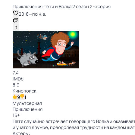
Приключения Пети и Волка 2 сезон 2-я серия
2018
—
по н.в.
0
7.4
IMDb
8.9
Кинопоиск
9
1
Мультсериал
Приключения
16
+
Петя случайно встречает говорящего Волка и оказывае
и учатся дружбе, преодолевая трудности на каждом шаг
Актеры: