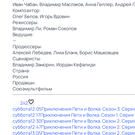
Иван Чабан,
Владимир Маслаков,
Анна Геллер,
Андрей 
Композитор:
Олег Белов,
Игорь Вдовин
Режиссеры:
Владимир Ли,
Роман Соколов
Ведущие:
—
Продюссеры:
Алексей Лебедев,
Лика Бланк,
Борис Машковцев
Сценаристы:
Владимир Заморин,
Иордан Кефалиди
Страна:
Россия
Продакшн:
Союзмультфильм
2x2
суббота
12:05
Приключения Пети и Волка
. Сезон 3
. Серия
суббота
12:17
Приключения Пети и Волка
. Сезон 1
. Серия 
суббота
12:30
Приключения Пети и Волка
. Сезон 2
. Серия
суббота
12:47
Приключения Пети и Волка
. Сезон 2
. Серия
суббота
13:05
Приключения Пети и Волка
. Сезон 2
. Серия