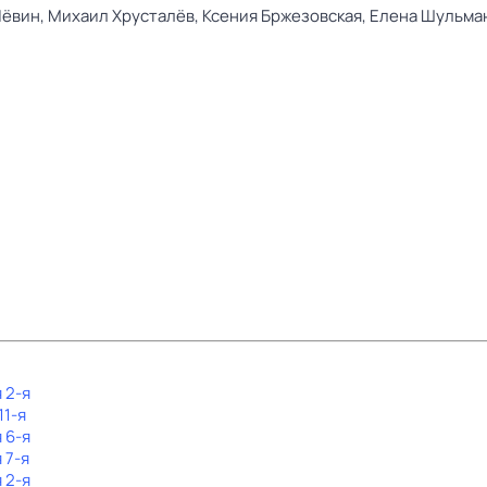
Лёвин,
Михаил Хрусталёв,
Ксения Бржезовская,
Елена Шульма
 2-я
11-я
 6-я
 7-я
 2-я