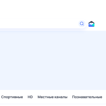
Спортивные
HD
Местные каналы
Познавательные