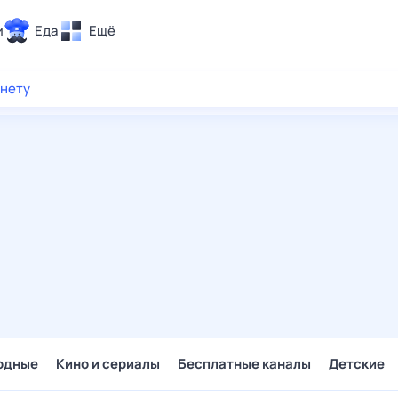
и
Еда
Ещё
Почта
рнету
ия и отдых
Поиск
Погода
ТВ-программа
и и тренды
 ситуации
 вместе
Помощь
одные
Кино и сериалы
Бесплатные каналы
Детские