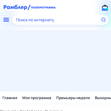
Поиск по интернету
Главная
Моя программа
Премьеры недели
Выходн