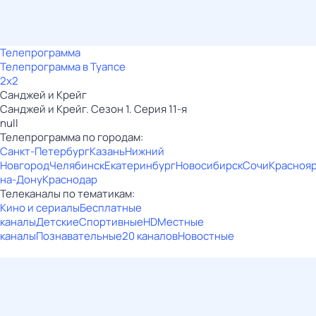
Телепрограмма
Телепрограмма в Туапсе
2x2
Санджей и Крейг
Санджей и Крейг. Сезон 1. Серия 11-я
null
Телепрограмма по городам:
Санкт-Петербург
Казань
Нижний
Новгород
Челябинск
Екатеринбург
Новосибирск
Сочи
Красноя
на-Дону
Краснодар
Телеканалы по тематикам:
Кино и сериалы
Бесплатные
каналы
Детские
Спортивные
HD
Местные
каналы
Познавательные
20 каналов
Новостные