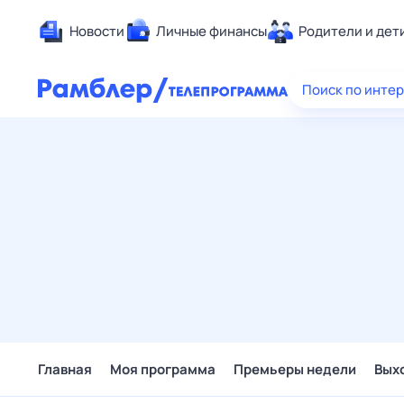
Новости
Личные финансы
Родители и дет
Здоровье
Поиск по инте
Развлечен
Дом и уют
Спорт
Карьера
Авто
Технологи
Жизненные
Сберегаем
Гороскопы
Главная
Моя программа
Премьеры недели
Вых