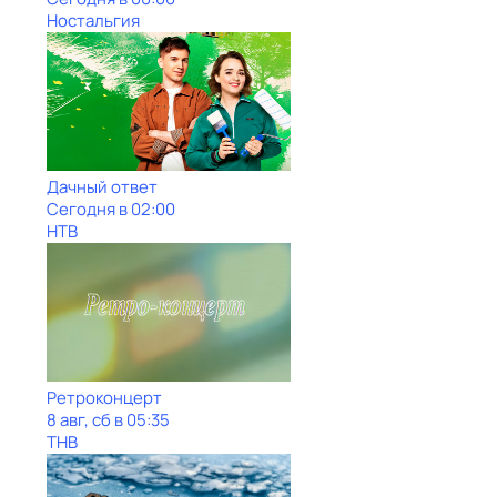
Ностальгия
Дачный ответ
Сегодня в 02:00
НТВ
Ретроконцерт
8 авг, сб в 05:35
ТНВ