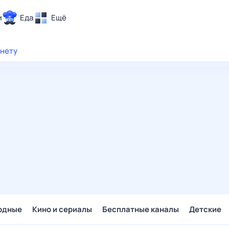
и
Еда
Ещё
Почта
рнету
ия и отдых
Поиск
Погода
ТВ-программа
и и тренды
 ситуации
 вместе
Помощь
одные
Кино и сериалы
Бесплатные каналы
Детские