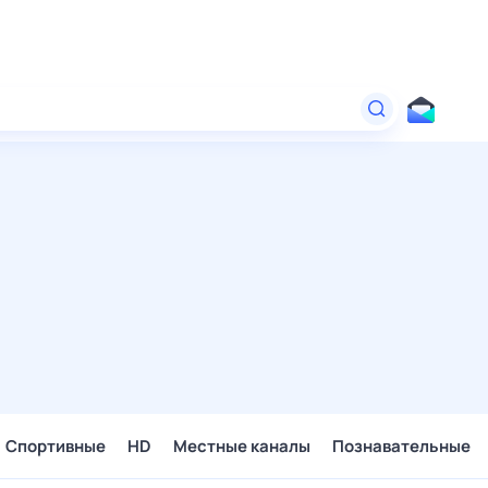
Спортивные
HD
Местные каналы
Познавательные