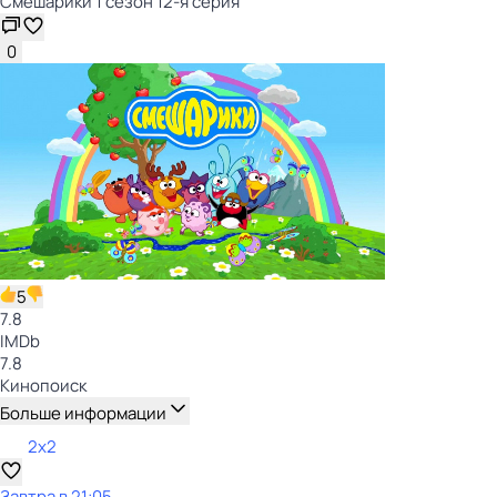
Смешарики 1 сезон 12-я серия
0
5
7.8
IMDb
7.8
Кинопоиск
Больше информации
2x2
Завтра в 21:05