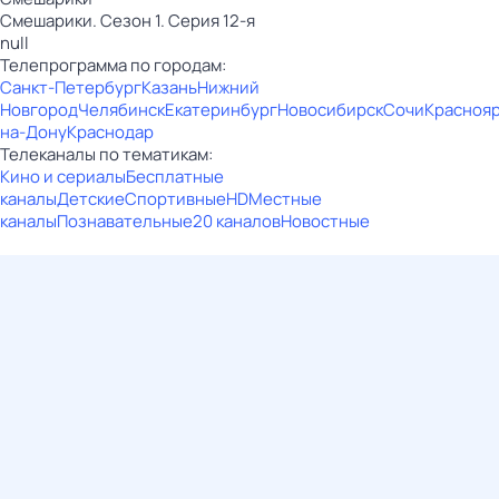
Смешарики. Сезон 1. Серия 12-я
null
Телепрограмма по городам:
Санкт-Петербург
Казань
Нижний
Новгород
Челябинск
Екатеринбург
Новосибирск
Сочи
Красноя
на-Дону
Краснодар
Телеканалы по тематикам:
Кино и сериалы
Бесплатные
каналы
Детские
Спортивные
HD
Местные
каналы
Познавательные
20 каналов
Новостные