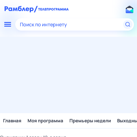
Поиск по интернету
Главная
Моя программа
Премьеры недели
Выходн