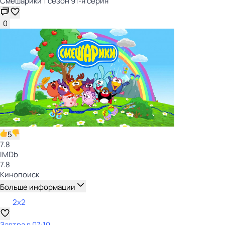
Смешарики 1 сезон 91-я серия
0
5
7.8
IMDb
7.8
Кинопоиск
Больше информации
2x2
Завтра в 07:10