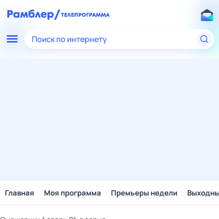
Поиск по интернету
Главная
Моя программа
Премьеры недели
Выходн