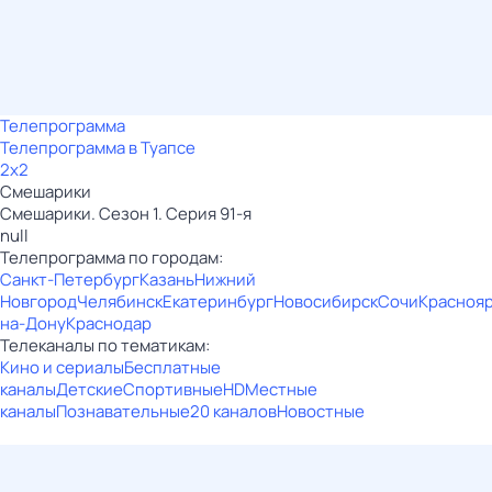
Телепрограмма
Телепрограмма в Туапсе
2x2
Смешарики
Смешарики. Сезон 1. Серия 91-я
null
Телепрограмма по городам:
Санкт-Петербург
Казань
Нижний
Новгород
Челябинск
Екатеринбург
Новосибирск
Сочи
Красноя
на-Дону
Краснодар
Телеканалы по тематикам:
Кино и сериалы
Бесплатные
каналы
Детские
Спортивные
HD
Местные
каналы
Познавательные
20 каналов
Новостные