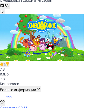
Смешарики 1 сезон 51-я серия
0
5
7.8
IMDb
7.8
Кинопоиск
Больше информации
2x2
Сегодня в 09:33