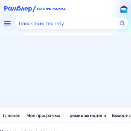
Поиск по интернету
Главная
Моя программа
Премьеры недели
Выходн