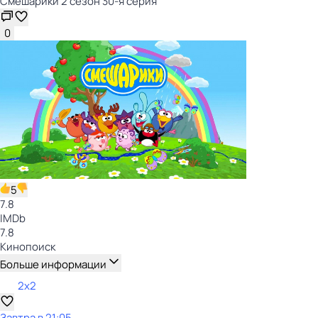
Смешарики 2 сезон 30-я серия
0
5
7.8
IMDb
7.8
Кинопоиск
Больше информации
2x2
Завтра в 21:05