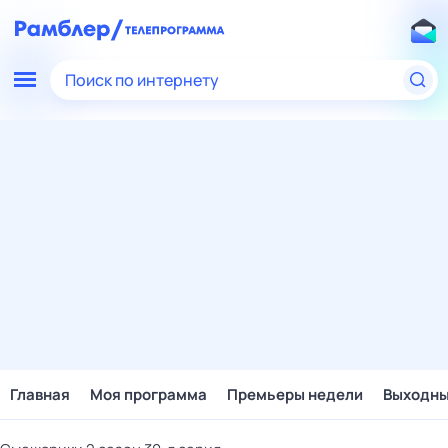
Поиск по интернету
Главная
Моя программа
Премьеры недели
Выходн