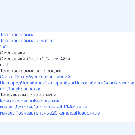
Телепрограмма
Телепрограмма в Туапсе
2x2
Смешарики
Смешарики. Сезон 1. Серия 48-я
null
Телепрограмма по городам:
Санкт-Петербург
Казань
Нижний
Новгород
Челябинск
Екатеринбург
Новосибирск
Сочи
Красноя
на-Дону
Краснодар
Телеканалы по тематикам:
Кино и сериалы
Бесплатные
каналы
Детские
Спортивные
HD
Местные
каналы
Познавательные
20 каналов
Новостные