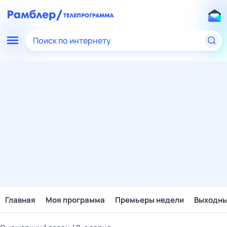
Поиск по интернету
Главная
Моя программа
Премьеры недели
Выходн