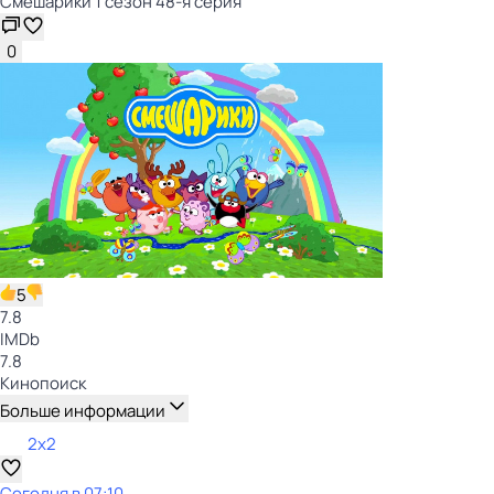
Смешарики 1 сезон 48-я серия
0
5
7.8
IMDb
7.8
Кинопоиск
Больше информации
2x2
Сегодня в 07:10