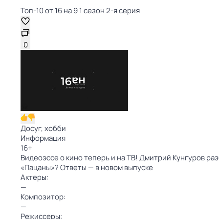
Топ-10 от 16 на 9 1 сезон 2-я серия
0
Досуг, хобби
Информация
16
+
Видеоэссе о кино теперь и на ТВ! Дмитрий Кунгуров ра
«Пацаны»? Ответы — в новом выпуске
Актеры:
—
Композитор:
—
Режиссеры: