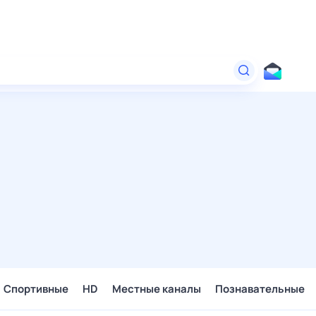
Спортивные
HD
Местные каналы
Познавательные