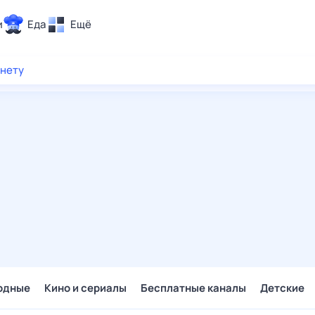
и
Еда
Ещё
Почта
рнету
ия и отдых
Поиск
Погода
ТВ-программа
и и тренды
 ситуации
 вместе
Помощь
одные
Кино и сериалы
Бесплатные каналы
Детские