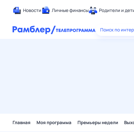
Новости
Личные финансы
Родители и дет
Здоровье
Поиск по инте
Развлечен
Дом и уют
Спорт
Карьера
Авто
Технологи
Жизненные
Сберегаем
Гороскопы
Главная
Моя программа
Премьеры недели
Вых