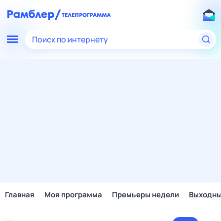
Поиск по интернету
Главная
Моя программа
Премьеры недели
Выходн