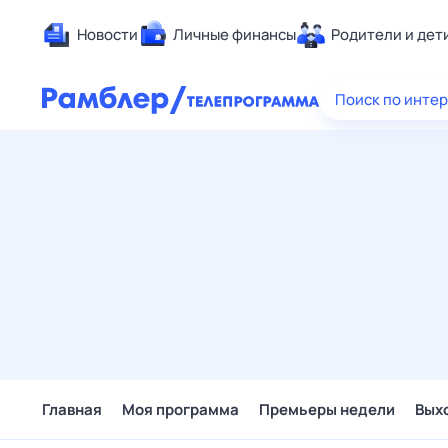
Новости
Личные финансы
Родители и дет
Здоровье
Поиск по инте
Развлечен
Дом и уют
Спорт
Карьера
Авто
Технологи
Жизненные
Сберегаем
Гороскопы
Главная
Моя программа
Премьеры недели
Вых