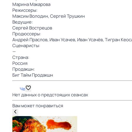
Марина Макарова
Режиссеры:
Максим Володин,
Сергей Трушкин
Ведущие:
Сергей Вострецов
Продюссеры:
Андрей Праслов,
Иван Усачев,
Иван Усачёв,
Тигран Кеос
Сценаристы:
—
Страна:
Россия
Продакшн:
Биг Тайм Продакшн
Че
Нет данных о предстоящих сеансах
Вам может понравиться