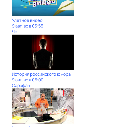
Улётное видео
9 авг, вс в 05:55
Че
История российского юмора
9 авг, вс в 06:00
Сарафан