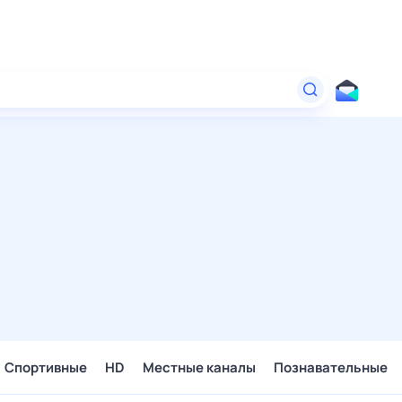
Спортивные
HD
Местные каналы
Познавательные