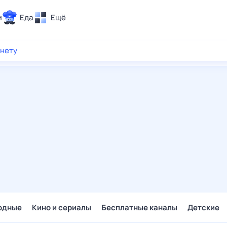
и
Еда
Ещё
Почта
рнету
ия и отдых
Поиск
Погода
ТВ-программа
и и тренды
 ситуации
 вместе
Помощь
одные
Кино и сериалы
Бесплатные каналы
Детские