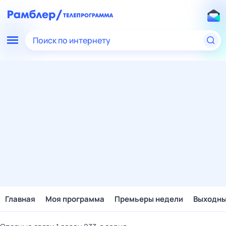
Поиск по интернету
Главная
Моя программа
Премьеры недели
Выходн