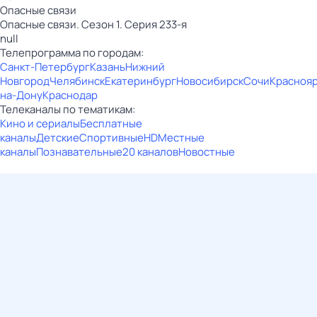
Опасные связи
Опасные связи. Сезон 1. Серия 233-я
null
Телепрограмма по городам:
Санкт-Петербург
Казань
Нижний
Новгород
Челябинск
Екатеринбург
Новосибирск
Сочи
Красноя
на-Дону
Краснодар
Телеканалы по тематикам:
Кино и сериалы
Бесплатные
каналы
Детские
Спортивные
HD
Местные
каналы
Познавательные
20 каналов
Новостные