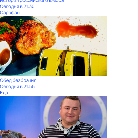
История российского юмора
Сегодня в 21:30
Сарафан
Обед безбрачия
Сегодня в 21:55
Еда