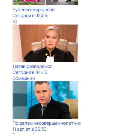
Рублёво-Бирюлёво
Сегодня в 02:05
Ю
Давай рaзвeдёмся!
Сегодня в 04:40
Dомашний
По делам несовершеннолетних
11 авг, вт в 05:30