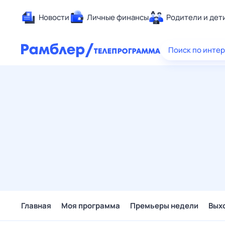
Новости
Личные финансы
Родители и дет
Здоровье
Поиск по инте
Развлечен
Дом и уют
Спорт
Карьера
Авто
Технологи
Жизненные
Сберегаем
Гороскопы
Главная
Моя программа
Премьеры недели
Вых