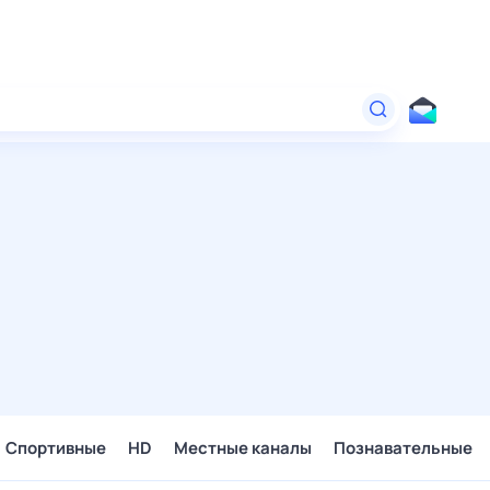
Спортивные
HD
Местные каналы
Познавательные