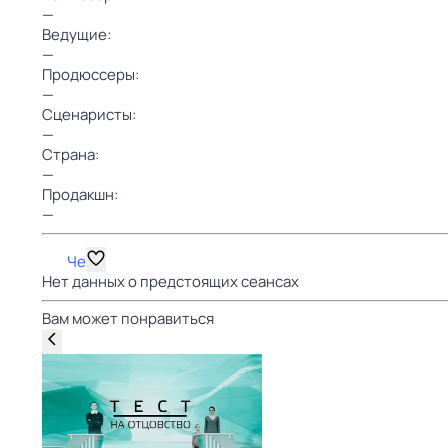
—
Ведущие:
—
Продюссеры:
—
Сценаристы:
—
Страна:
—
Продакшн:
—
Че
Нет данных о предстоящих сеансах
Вам может понравиться