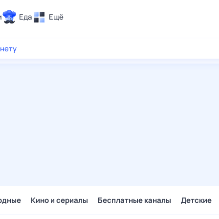
и
Еда
Ещё
Почта
рнету
ия и отдых
Поиск
Погода
ТВ-программа
и и тренды
 ситуации
 вместе
Помощь
одные
Кино и сериалы
Бесплатные каналы
Детские