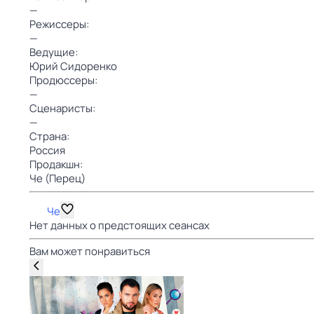
—
Режиссеры:
—
Ведущие:
Юрий Сидоренко
Продюссеры:
—
Сценаристы:
—
Страна:
Россия
Продакшн:
Че (Перец)
Че
Нет данных о предстоящих сеансах
Вам может понравиться