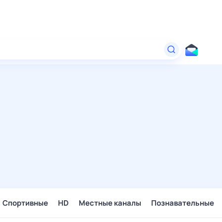
Спортивные
HD
Местные каналы
Познавательные