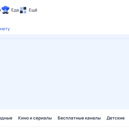
и
Еда
Ещё
Почта
рнету
ия и отдых
Поиск
Погода
ТВ-программа
и и тренды
 ситуации
 вместе
Помощь
одные
Кино и сериалы
Бесплатные каналы
Детские