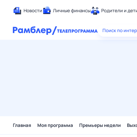
Новости
Личные финансы
Родители и дет
Здоровье
Поиск по инте
Развлечен
Дом и уют
Спорт
Карьера
Авто
Технологи
Жизненные
Сберегаем
Гороскопы
Главная
Моя программа
Премьеры недели
Вых