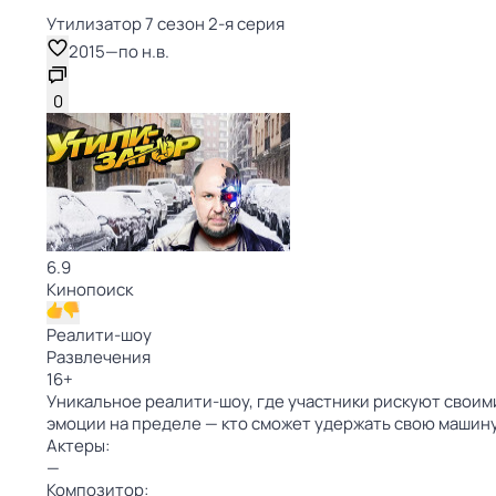
Утилизатор 7 сезон 2-я серия
2015
—
по н.в.
0
6.9
Кинопоиск
Реалити-шоу
Развлечения
16
+
Уникальное реалити-шоу, где участники рискуют свои
эмоции на пределе — кто сможет удержать свою машину,
Актеры:
—
Композитор: