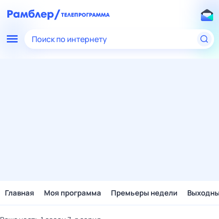
Поиск по интернету
Главная
Моя программа
Премьеры недели
Выходн