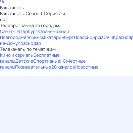
Че
Ваша честь
Ваша честь. Сезон 1. Серия 7-я
null
Телепрограмма по городам:
Санкт-Петербург
Казань
Нижний
Новгород
Челябинск
Екатеринбург
Новосибирск
Сочи
Красноя
на-Дону
Краснодар
Телеканалы по тематикам:
Кино и сериалы
Бесплатные
каналы
Детские
Спортивные
HD
Местные
каналы
Познавательные
20 каналов
Новостные