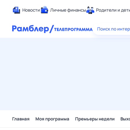
Новости
Личные финансы
Родители и дет
Здоровье
Поиск по инте
Развлечен
Дом и уют
Спорт
Карьера
Авто
Технологи
Жизненные
Сберегаем
Гороскопы
Главная
Моя программа
Премьеры недели
Вых