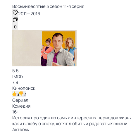
Восьмидесятые 3 сезон 11-я серия
2011
—
2016
0
5.5
IMDb
7.9
Кинопоиск
3
2
Сериал
Комедия
16
+
История про один из самых интересных периодов жизни 
как и в любую эпоху, хотят любить и радоваться жизни
Актеры: