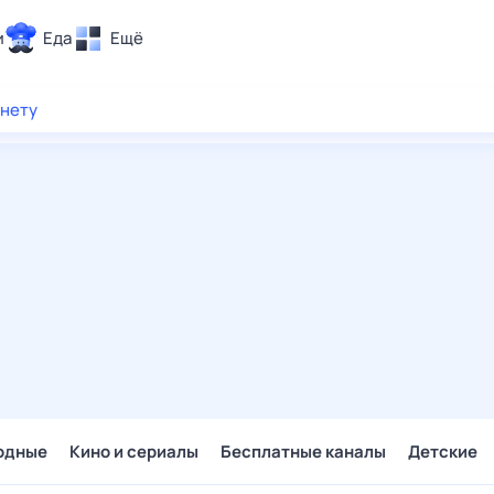
и
Еда
Ещё
Почта
рнету
ия и отдых
Поиск
Погода
ТВ-программа
и и тренды
 ситуации
 вместе
Помощь
одные
Кино и сериалы
Бесплатные каналы
Детские