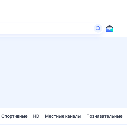
Спортивные
HD
Местные каналы
Познавательные