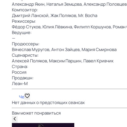
Александр Якин,
Наталья Земцова,
Александр Половцев
Композитор:
Дмитрий Ланской,
Жак Поляков,
Mr. Bocha
Режиссеры:
Фёдор Стуков,
Юлия Лёвкина,
Филипп Коршунов,
Роман
Ведущие:
—
Продюссеры:
Вячеслав Муругов,
Антон Зайцев,
Мария Смирнова
Сценаристы:
Алексей Поляков,
Максим Паршин,
Павел Кривчик
Страна:
Россия
Продакшн:
Леан-М
Че
Нет данных о предстоящих сеансах
Вам может понравиться