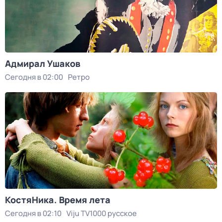
Адмирал Ушаков
Сегодня в 02:00
Ретро
КостяНика. Время лета
Сегодня в 02:10
Viju TV1000 русское