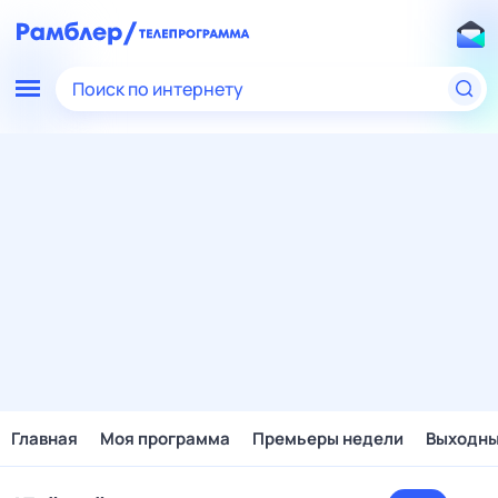
Поиск по интернету
Главная
Моя программа
Премьеры недели
Выходн