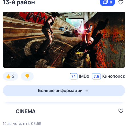
13-й район
0
2
IMDb
Кинопоиск
7.1
7.6
Больше информации
CINEMA
14 августа, пт в 08:55