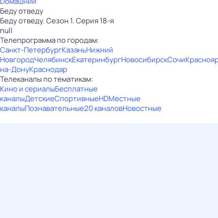
Dомашний
Беду отведу
Беду отведу. Сезон 1. Серия 18-я
null
Телепрограмма по городам:
Санкт-Петербург
Казань
Нижний
Новгород
Челябинск
Екатеринбург
Новосибирск
Сочи
Красноя
на-Дону
Краснодар
Телеканалы по тематикам:
Кино и сериалы
Бесплатные
каналы
Детские
Спортивные
HD
Местные
каналы
Познавательные
20 каналов
Новостные