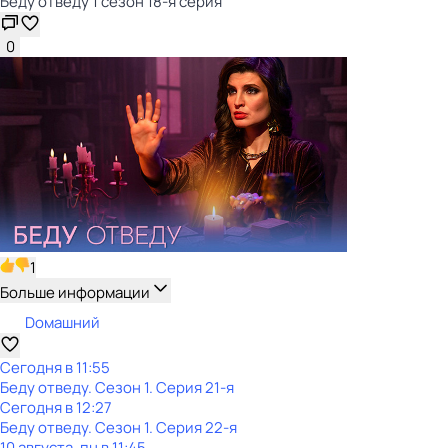
Беду отведу 1 сезон 18-я серия
0
1
Больше информации
Dомашний
Сегодня в 11:55
Беду отведу
. Сезон 1
. Серия 21-я
Сегодня в 12:27
Беду отведу
. Сезон 1
. Серия 22-я
10 августа, пн в 11:45