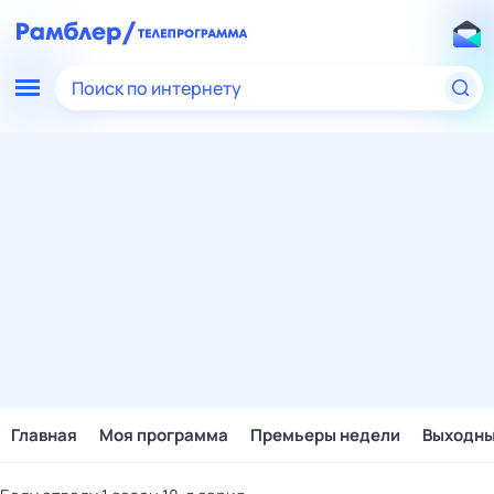
Поиск по интернету
Главная
Моя программа
Премьеры недели
Выходн