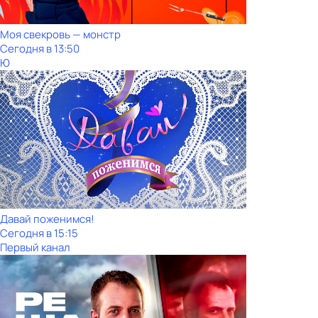
Моя свекровь — монстр
Сегодня в 13:50
Ю
Давай поженимся!
Сегодня в 15:15
Первый канал