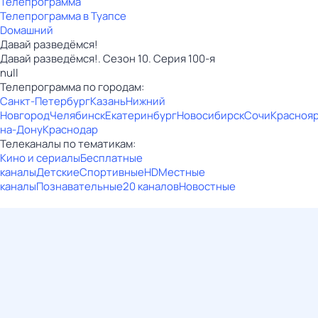
Телепрограмма
Телепрограмма в Туапсе
Dомашний
Давай рaзвeдёмся!
Давай рaзвeдёмся!. Сезон 10. Серия 100-я
null
Телепрограмма по городам:
Санкт-Петербург
Казань
Нижний
Новгород
Челябинск
Екатеринбург
Новосибирск
Сочи
Красноя
на-Дону
Краснодар
Телеканалы по тематикам:
Кино и сериалы
Бесплатные
каналы
Детские
Спортивные
HD
Местные
каналы
Познавательные
20 каналов
Новостные