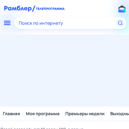
Поиск по интернету
Главная
Моя программа
Премьеры недели
Выходн