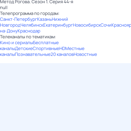
Метод Рогова. Сезон 1. Серия 44-я
null
Телепрограмма по городам:
Санкт-Петербург
Казань
Нижний
Новгород
Челябинск
Екатеринбург
Новосибирск
Сочи
Красноя
на-Дону
Краснодар
Телеканалы по тематикам:
Кино и сериалы
Бесплатные
каналы
Детские
Спортивные
HD
Местные
каналы
Познавательные
20 каналов
Новостные