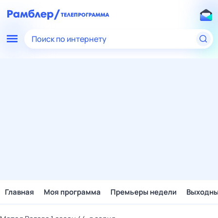
Поиск по интернету
Главная
Моя программа
Премьеры недели
Выходн