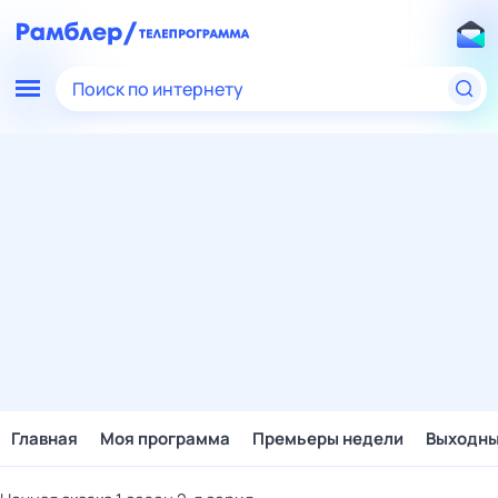
Поиск по интернету
Главная
Моя программа
Премьеры недели
Выходн