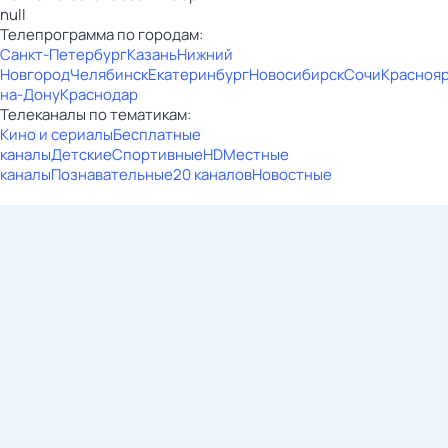
null
Телепрограмма по городам:
Санкт-Петербург
Казань
Нижний
Новгород
Челябинск
Екатеринбург
Новосибирск
Сочи
Красноя
на-Дону
Краснодар
Телеканалы по тематикам:
Кино и сериалы
Бесплатные
каналы
Детские
Спортивные
HD
Местные
каналы
Познавательные
20 каналов
Новостные