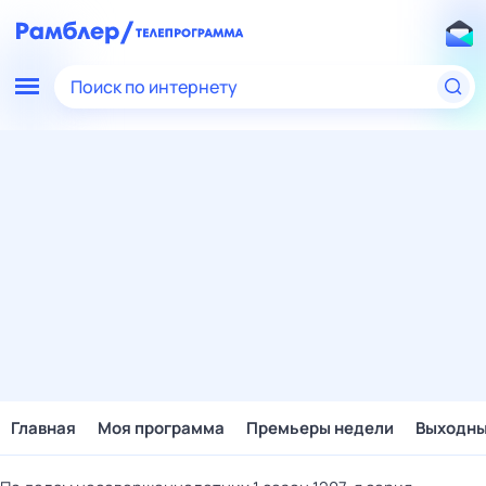
Поиск по интернету
Главная
Моя программа
Премьеры недели
Выходн