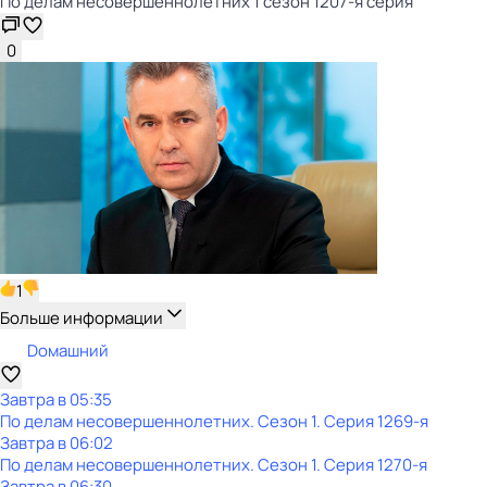
По делам несовершеннолетних 1 сезон 1207-я серия
0
1
Больше информации
Dомашний
Завтра в 05:35
По делам несовершеннолетних
. Сезон 1
. Серия 1269-я
Завтра в 06:02
По делам несовершеннолетних
. Сезон 1
. Серия 1270-я
Завтра в 06:30