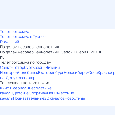
Телепрограмма
Телепрограмма в Туапсе
Dомашний
По делам несовершеннолетних
По делам несовершеннолетних. Сезон 1. Серия 1207-я
null
Телепрограмма по городам:
Санкт-Петербург
Казань
Нижний
Новгород
Челябинск
Екатеринбург
Новосибирск
Сочи
Красноя
на-Дону
Краснодар
Телеканалы по тематикам:
Кино и сериалы
Бесплатные
каналы
Детские
Спортивные
HD
Местные
каналы
Познавательные
20 каналов
Новостные