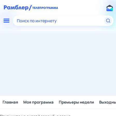
Поиск по интернету
Главная
Моя программа
Премьеры недели
Выходн