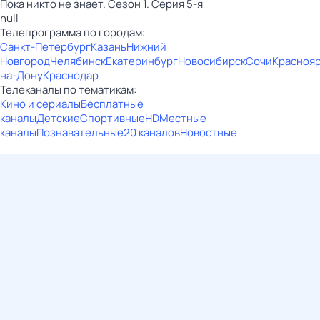
Пока никто не знает. Сезон 1. Серия 5-я
null
Телепрограмма по городам:
Санкт-Петербург
Казань
Нижний
Новгород
Челябинск
Екатеринбург
Новосибирск
Сочи
Красноя
на-Дону
Краснодар
Телеканалы по тематикам:
Кино и сериалы
Бесплатные
каналы
Детские
Спортивные
HD
Местные
каналы
Познавательные
20 каналов
Новостные