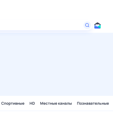
Спортивные
HD
Местные каналы
Познавательные