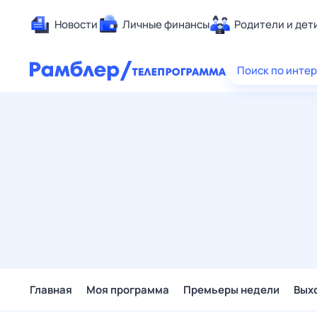
Новости
Личные финансы
Родители и дет
Здоровье
Поиск по инте
Развлечен
Дом и уют
Спорт
Карьера
Авто
Технологи
Жизненные
Сберегаем
Гороскопы
Главная
Моя программа
Премьеры недели
Вых