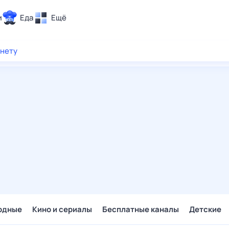
и
Еда
Ещё
Почта
рнету
ия и отдых
Поиск
Погода
ТВ-программа
и и тренды
 ситуации
 вместе
Помощь
одные
Кино и сериалы
Бесплатные каналы
Детские