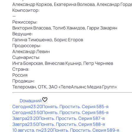
Александр Коржов,
Екатерина Волкова,
Александр Горд
Композитор:
—
Режиссеры:
Виктория Власова,
Толиб Хамидов,
Гарри Закарян
Ведущие:
Галина Тимошенко,
Борис Егоров
Продюссеры:
Александр Левин
Сценаристы:
Инга Боярская,
Вячеслав Кушнир,
Петр Черняев
Страна:
Россия
Продакшн:
Телероман,
ОТК,
ЗАО «ТелеАльянс Медиа Групп»
Dомашний
Сегодня
23:20
Понять. Простить
. Серия 585-я
Сегодня
23:50
Понять. Простить
. Серия 586-я
Завтра
23:20
Понять. Простить
. Серия 587-я
Завтра
23:50
Понять. Простить
. Серия 588-я
10 августа, пн
23:20
Понять. Простить
. Серия 589-я