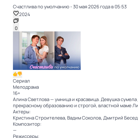
Счacтлива по умолчанию - 30 мая 2026 года в 05:53
2024
0
Сериал
Мелодрама
16
+
Алина Светлова — умница и красавица. Девушка сумела
прекрасному образованию и строгой, властной маме Л
Актеры:
Кристина Строителева,
Вадим Соколов,
Дмитрий Бесед
Композитор:
—
Режиссеры: