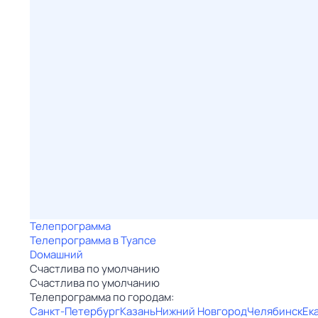
Телепрограмма
Телепрограмма в Туапсе
Dомашний
Счacтлива по умолчанию
Счacтлива по умолчанию
Телепрограмма по городам:
Санкт-Петербург
Казань
Нижний Новгород
Челябинск
Ек