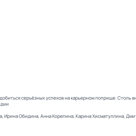
 добиться серьёзных успехов на карьерном поприще. Столь 
идии
а,
Ирина Обидина,
Анна Корепина,
Карина Хисматуллина,
Дми