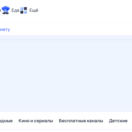
и
Еда
Ещё
Почта
рнету
ия и отдых
Поиск
Погода
ТВ-программа
и и тренды
 ситуации
 вместе
Помощь
одные
Кино и сериалы
Бесплатные каналы
Детские