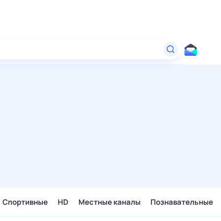
Спортивные
HD
Местные каналы
Познавательные