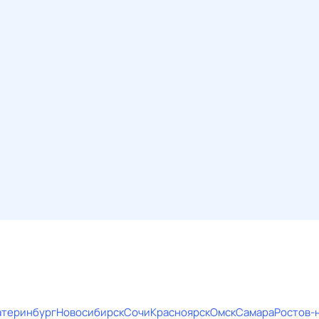
атеринбург
Новосибирск
Сочи
Красноярск
Омск
Самара
Ростов-