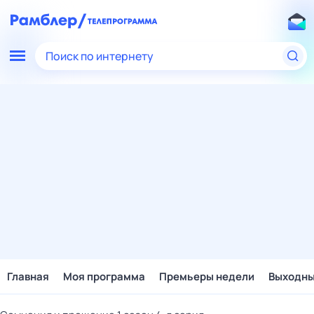
Поиск по интернету
Главная
Моя программа
Премьеры недели
Выходн