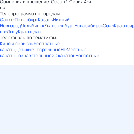
Сомнения и прощение. Сезон 1. Серия 4-я
null
Телепрограмма по городам:
Санкт-Петербург
Казань
Нижний
Новгород
Челябинск
Екатеринбург
Новосибирск
Сочи
Красноя
на-Дону
Краснодар
Телеканалы по тематикам:
Кино и сериалы
Бесплатные
каналы
Детские
Спортивные
HD
Местные
каналы
Познавательные
20 каналов
Новостные