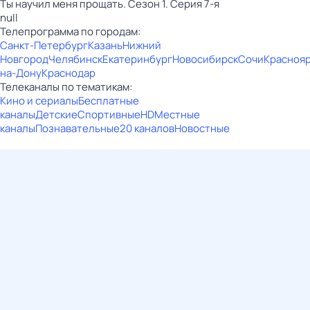
Ты научил меня прощать. Сезон 1. Серия 7-я
null
Телепрограмма по городам:
Санкт-Петербург
Казань
Нижний
Новгород
Челябинск
Екатеринбург
Новосибирск
Сочи
Красноя
на-Дону
Краснодар
Телеканалы по тематикам:
Кино и сериалы
Бесплатные
каналы
Детские
Спортивные
HD
Местные
каналы
Познавательные
20 каналов
Новостные