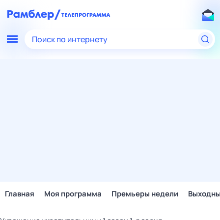
Поиск по интернету
Главная
Моя программа
Премьеры недели
Выходн