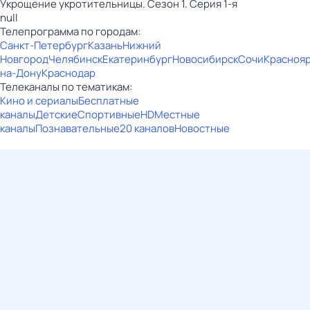
Укрощение укротительницы. Сезон 1. Серия 1-я
null
Телепрограмма по городам:
Санкт-Петербург
Казань
Нижний
Новгород
Челябинск
Екатеринбург
Новосибирск
Сочи
Красноя
на-Дону
Краснодар
Телеканалы по тематикам:
Кино и сериалы
Бесплатные
каналы
Детские
Спортивные
HD
Местные
каналы
Познавательные
20 каналов
Новостные