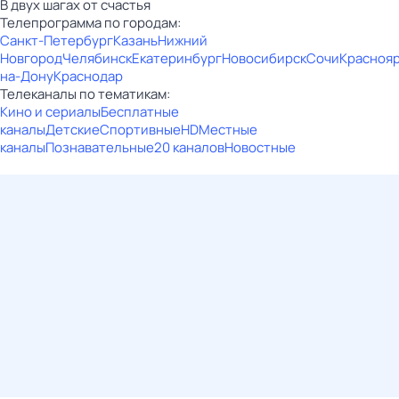
В двух шагах от счастья
Телепрограмма по городам:
Санкт-Петербург
Казань
Нижний
Новгород
Челябинск
Екатеринбург
Новосибирск
Сочи
Красноя
на-Дону
Краснодар
Телеканалы по тематикам:
Кино и сериалы
Бесплатные
каналы
Детские
Спортивные
HD
Местные
каналы
Познавательные
20 каналов
Новостные