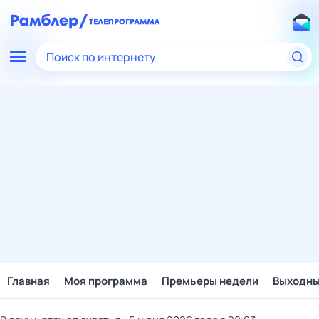
Поиск по интернету
Главная
Моя программа
Премьеры недели
Выходн